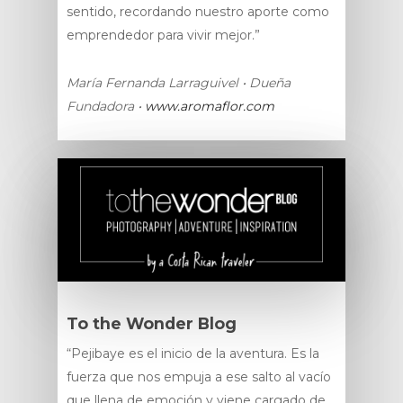
sentido, recordando nuestro aporte como
emprendedor para vivir mejor.”
María Fernanda Larraguivel • Dueña
Fundadora •
www.aromaflor.com
To the Wonder Blog
“Pejibaye es el inicio de la aventura. Es la
fuerza que nos empuja a ese salto al vacío
que llena de emoción y viene cargado de