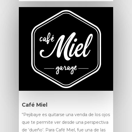
Café Miel
“Pejibaye es quitarse una venda de los ojos
que te permite ver desde una perspectiva
de ‘dueño’. Para Café Miel, fue una de las