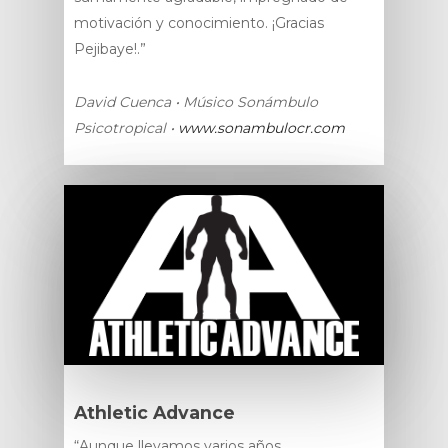
motivación y conocimiento. ¡Gracias
Pejibaye!.”
David Cuenca • Músico Sonámbulo
Psicotropical •
www.sonambulocr.com
Athletic Advance
“Aunque llevamos varios años