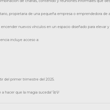
mbinación de charlas, contenido y reuniones informales que despi
ario, propietaria de una pequeña empresa o emprendedora de ampl
 y encender nuevos vínculos en un espacio diseñado para elevar 
iencia incluye acceso a:
tir del primer trimestre del 2025.
 a hacer que la magia suceda! 🚀💡