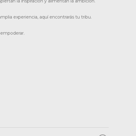
ertan la inspiración y alimentan la ambición.
ia experiencia, aquí encontrarás tu tribu.
y empoderar.