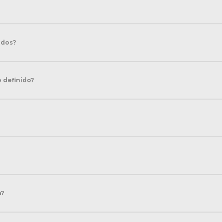
idos?
 definido?
a?